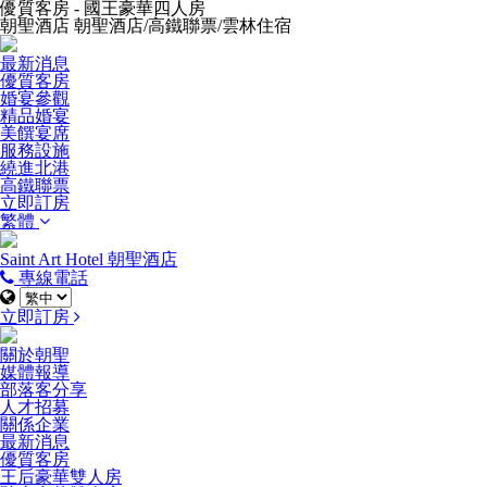
優質客房 - 國王豪華四人房
朝聖酒店 朝聖酒店/高鐵聯票/雲林住宿
最新消息
優質客房
婚宴參觀
精品婚宴
美饌宴席
服務設施
繞進北港
高鐵聯票
立即訂房
繁體
Saint Art Hotel 朝聖酒店
專線電話
立即訂房
關於朝聖
媒體報導
部落客分享
人才招募
關係企業
最新消息
優質客房
王后豪華雙人房