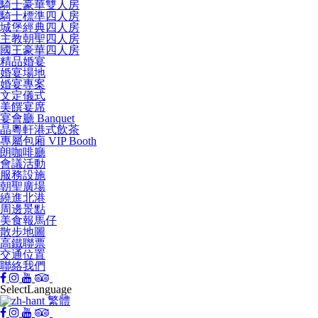
騎士豪華雙人房
騎士標準四人房
城堡經典四人房
主教朝聖四人房
國王豪華四人房
精品婚宴
婚宴場地
婚宴專案
文定儀式
美饌宴席
宴會廳 Banquet
晶粵軒港式飲茶
專屬包廂 VIP Booth
朗咖啡廳
會議活動
服務設施
朝聖廣場
繞進北港
周邊景點
美食報馬仔
散步地圖
高鐵聯票
交通位置
聯絡我們
Select
Language
繁體