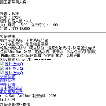
國王豪華四人房
坪數：16坪
床型：2大床
標準住宿人數：4人
入住時間：15:00 ‧ 退房時間：11:00
定價：NT$ 18,000
客房設施：
獨立空調系統 ‧ 卡片系統門鎖
55吋液晶電視 ‧ 衛星頻道電視
乾濕分離淋浴間 ‧ 獨立浴缸 ‧ 溫座免治馬桶 ‧ 沐浴盥洗備品
免費Mini Bar ‧ 冰箱 ‧ 電熱水壺 ‧ 瓶裝水 ‧ 飲品包(奶茶/咖啡)
Philips或TESCOm吹風機 ‧ 室內用拖鞋 ‧ 免費Wifi
相片導覽
Current
/
Tot
•••••
圖片放大
圖片放大
圖片放大
交通位置
聯絡我們
朝聖行旅
台中愛戀旅店
歐莉葉荷城堡
© Saint Art Hotel 朝聖酒店 2026
線上訂房
超值優惠價格提供