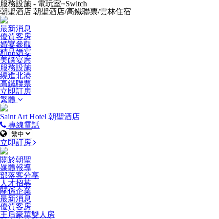
服務設施 - 電玩室~Switch
朝聖酒店 朝聖酒店/高鐵聯票/雲林住宿
最新消息
優質客房
婚宴參觀
精品婚宴
美饌宴席
服務設施
繞進北港
高鐵聯票
立即訂房
繁體
Saint Art Hotel 朝聖酒店
專線電話
立即訂房
關於朝聖
媒體報導
部落客分享
人才招募
關係企業
最新消息
優質客房
王后豪華雙人房