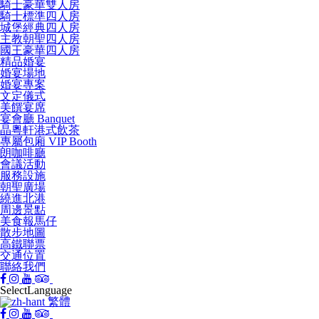
騎士豪華雙人房
騎士標準四人房
城堡經典四人房
主教朝聖四人房
國王豪華四人房
精品婚宴
婚宴場地
婚宴專案
文定儀式
美饌宴席
宴會廳 Banquet
晶粵軒港式飲茶
專屬包廂 VIP Booth
朗咖啡廳
會議活動
服務設施
朝聖廣場
繞進北港
周邊景點
美食報馬仔
散步地圖
高鐵聯票
交通位置
聯絡我們
Select
Language
繁體