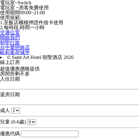
電玩室~Switch
電玩室 ~房客免費使用
使用期間09:00~21:00
使用規範:
1.至飯店櫃檯押證件借卡使用
2.每時段,時間一小時
交通位置
聯絡我們
朝聖行旅
台中愛戀旅店
歐莉葉荷城堡
© Saint Art Hotel 朝聖酒店 2026
線上訂房
超值優惠價格提供
房間所剩不多
入住日期
退房日期
成人
兒童 (0-6歲)
優惠代碼